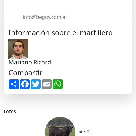
info@heguy.com.ar
Información sobre el martillero
Mariano Ricard
Compartir
S
F
T
E
W
h
a
w
m
h
a
c
i
a
a
r
e
t
i
t
e
b
t
l
s
o
e
A
o
r
p
Lotes
k
p
Lote #1