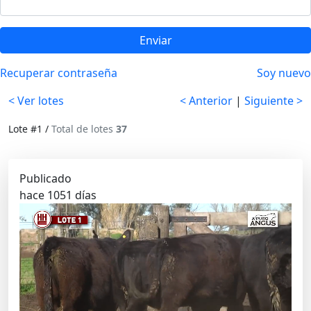
Enviar
Recuperar contraseña
Soy nuevo
< Ver lotes
< Anterior
|
Siguiente >
Lote #1 /
Total de lotes
37
Publicado
hace 1051 días