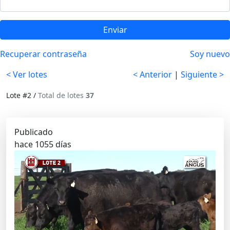
Enviar
Recuperar contraseña
Soy nuevo
< Ver lotes
< Anterior
|
Siguiente >
Lote #2 /
Total de lotes
37
Publicado
hace 1055 días