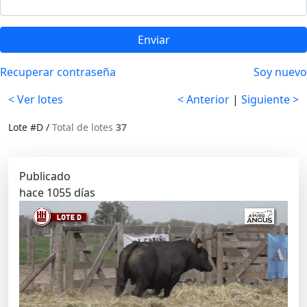
Enviar
Recuperar contraseña
Soy nuevo
< Ver lotes
< Anterior
|
Siguiente >
Lote #D /
Total de lotes
37
Publicado
hace 1055 días